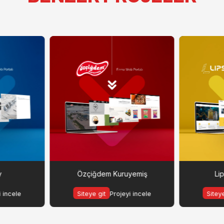
y
Özçiğdem Kuruyemiş
Li
i incele
Siteye git
Projeyi incele
Siteye