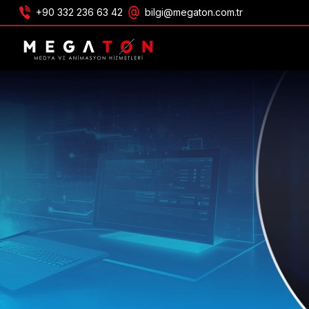
+90 332 236 63 42
bilgi@megaton.com.tr
TEKLIF AL