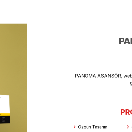
PA
PANOMA ASANSÖR, web tas
g
PR
Özgün Tasarım