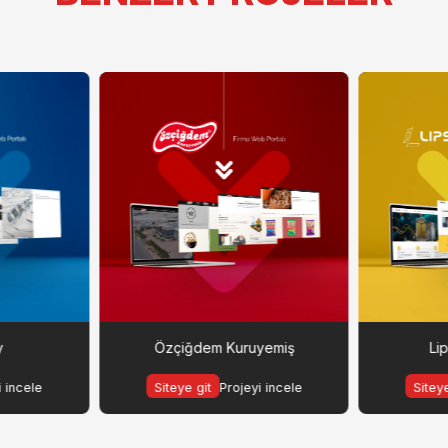
y
Özçiğdem Kuruyemiş
Li
i incele
Siteye git
Projeyi incele
Siteye