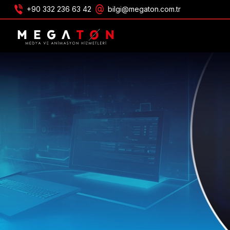
+90 332 236 63 42
bilgi@megaton.com.tr
TEKLIF AL