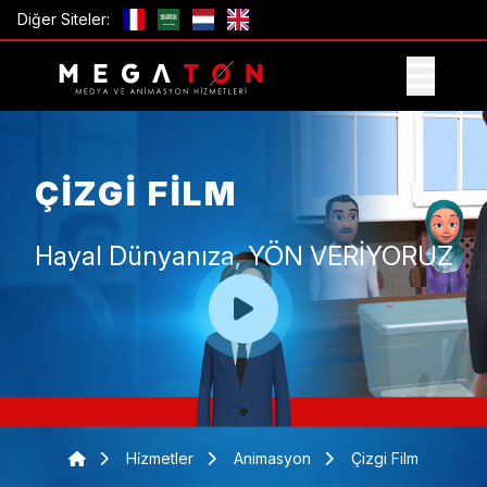
Diğer Siteler:
TEKLIF AL
ÇIZGI FILM
Hayal Dünyanıza, YÖN VERİYORUZ
Hi̇zmetler
Animasyon
Çizgi Film